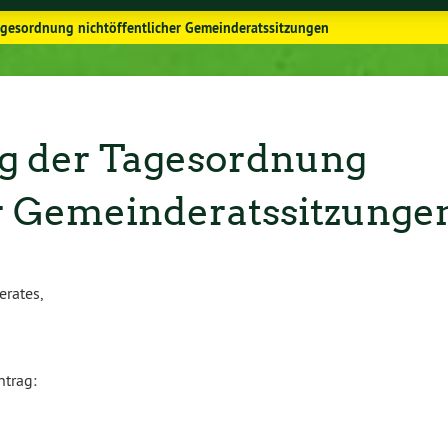
gesordnung nichtöffentlicher Gemeinderatssitzungen
 der Tagesordnung
er Gemeinderatssitzunge
rates,
trag: