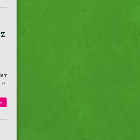
z
Herr
 zu
»