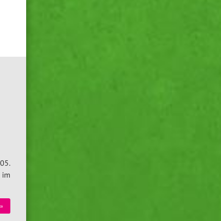
05.
 im
»