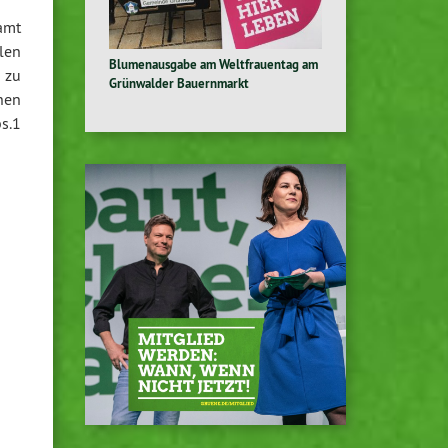
amt
len
Blumenausgabe am Weltfrauentag am
 zu
Grünwalder Bauernmarkt
hen
s.1