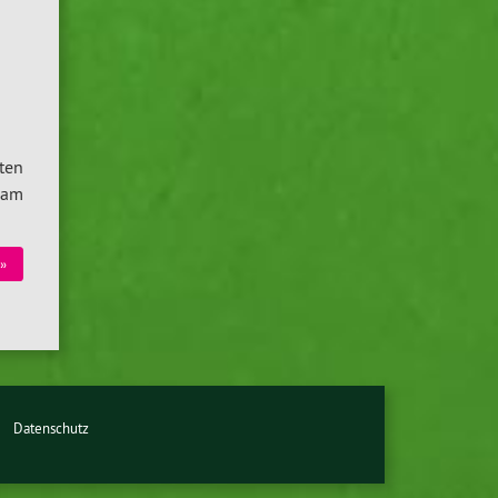
ten
 am
»
Datenschutz