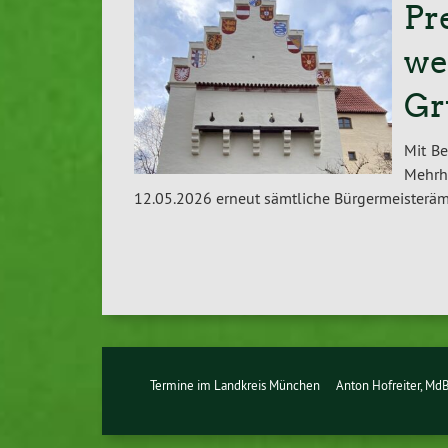
Pr
we
Gr
Mit Be
Mehrh
12.05.2026 erneut sämtliche Bürgermeisteräm
Termine im Landkreis München
Anton Hofreiter, Md