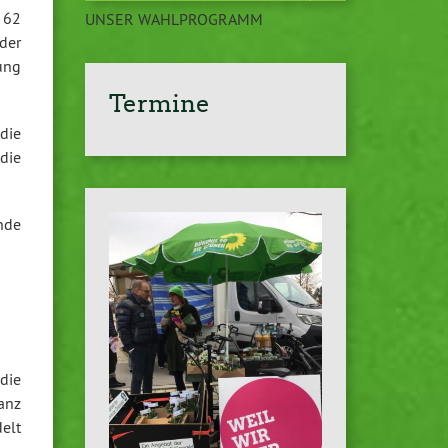
. 62
UNSER WAHLPROGRAMM
der
ung
Termine
 die
die
nde
die
anz
elt