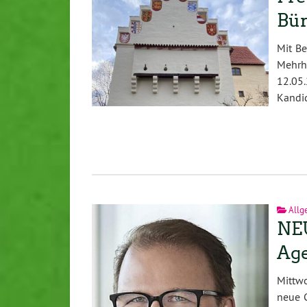
Bür
Mit Be
Mehrh
12.05
Kandi
Allg
NEU
Ag
Mittwo
neue G