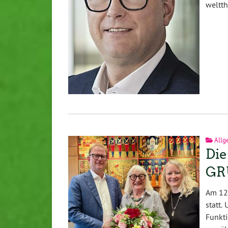
welt­t
Allg
Die
GR
Am 12.
statt.
Funkt