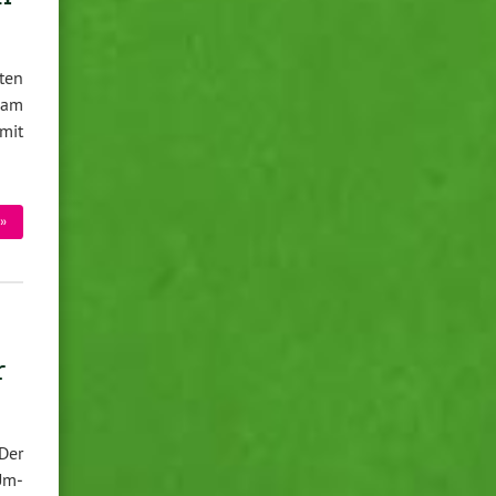
ten
 am
mit
»
r
Der
 Um­