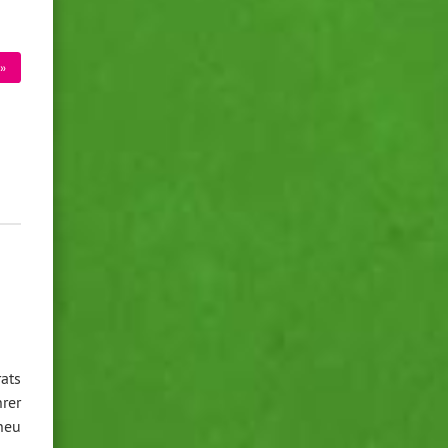
»
ats
hrer
neu