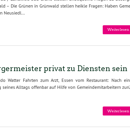
wald – Die Grü­nen in Grün­wald stel­len heik­le Fra­gen: Haben Ge­m
 Jan Neu­siedl…
Weiterlesen 
germeister privat zu Diensten sein
Udo Watter Fahrten zum Arzt, Essen vom Restaurant: Nach ei
g seines Alltags offenbar auf Hilfe von Gemeindemitarbeitern zur
Weiterlesen 