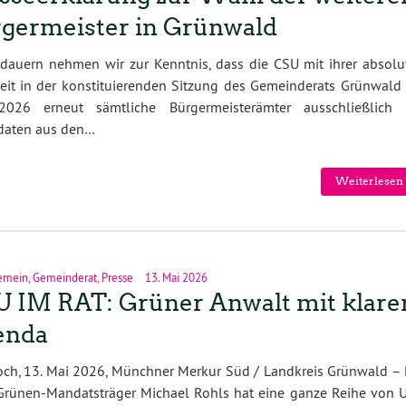
germeister in Grünwald
dauern nehmen wir zur Kenntnis, dass die CSU mit ihrer absolu
eit in der konstituierenden Sitzung des Gemeinderats Grünwald
.2026 erneut sämtliche Bürgermeisterämter ausschließlich 
daten aus den…
Weiterlesen 
emein
,
Gemeinderat
,
Presse
13. Mai 2026
 IM RAT: Grüner Anwalt mit klare
enda
ch, 13. Mai 2026, Münchner Merkur Süd / Landkreis Grün­wald – 
rü­nen-Man­dats­trä­ger Mi­cha­el Rohls hat eine ganze Reihe von