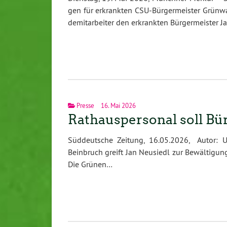
gen für er­krank­ten CSU-Bür­ger­meis­ter Grün­
de­mit­ar­bei­ter den er­krank­ten Bür­ger­meis­ter
Presse
16. Mai 2026
Rathauspersonal soll Bür
Süddeutsche Zeitung, 16.05.2026, Autor: 
Beinbruch greift Jan Neusiedl zur Bewältigun
Die Grünen…