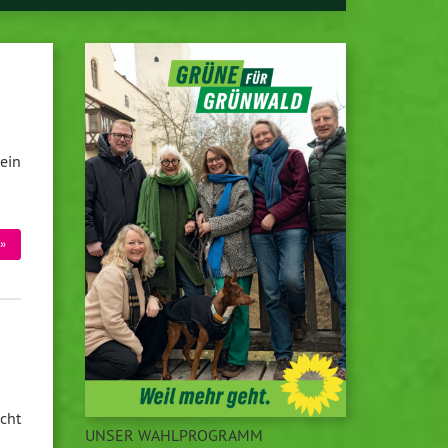
ein
»
cht
UNSER WAHLPROGRAMM