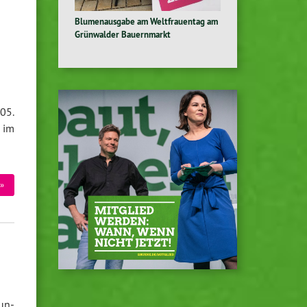
Blumenausgabe am Weltfrauentag am
Grünwalder Bauernmarkt
05.
 im
»
gun­