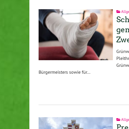
Allg
Sch
gem
Zw
Grünwa
Pleith
Grünw
Bürgermeisters sowie für…
Allg
Pre