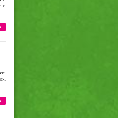
ein­
»
nem
ück.
»