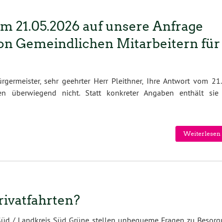
m 21.05.2026 auf unsere Anfrage
von Gemeindlichen Mitarbeitern für
germeister, sehr geehrter Herr Pleithner, Ihre Antwort vom 21.
en überwiegend nicht. Statt konkreter Angaben enthält sie
Weiterlesen 
ivatfahrten?
d / Landkreis Süd Grüne stel­len un­be­que­me Fra­gen zu Be­sor­