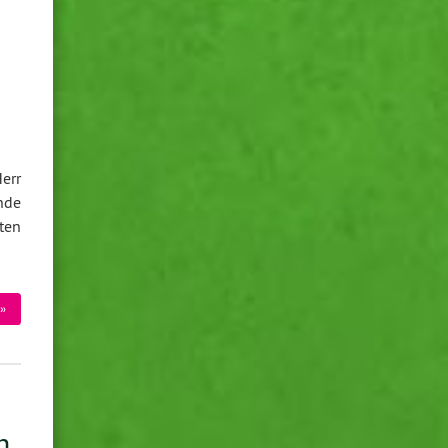
Herr
inde
ten
»
n