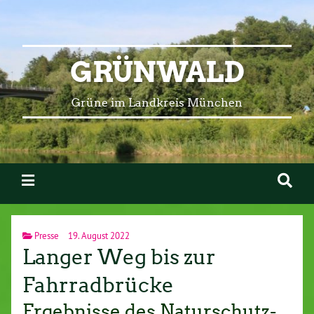
GRÜNWALD
Grüne im Landkreis München
Presse
19. August 2022
Langer Weg bis zur
Fahrradbrücke
Er­geb­nis­se des Na­tur­schutz-