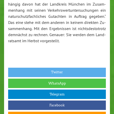
hän­gig davon hat der Land­kreis Mün­chen im Zu­sam­
men­hang mit sei­nen Ver­kehrs­wert­un­ter­su­chun­gen ein
na­tur­schutz­fach­li­ches Gut­ach­ten in Auf­trag ge­ge­ben.“
Das eine stehe mit dem an­de­ren in kei­nem di­rek­ten Zu­
sam­men­hang. Mit den Er­geb­nis­sen ist nichts­des­to­trotz
dem­nächst zu rech­nen. Ge­nau­er: Sie wer­den dem Land­
rats­amt im Herbst vor­ge­stellt.
Twitter
WhatsApp
Telegram
Facebook