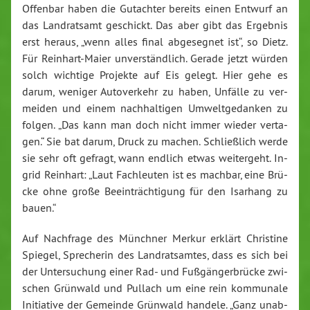
Of­fen­bar haben die Gut­ach­ter be­reits einen Ent­wurf an
das Land­rats­amt ge­schickt. Das aber gibt das Er­geb­nis
erst her­aus, „wenn alles final ab­ge­seg­net ist“, so Dietz.
Für Rein­hart-Maier un­ver­ständ­lich. Ge­ra­de jetzt wür­den
solch wich­ti­ge Pro­jek­te auf Eis ge­legt. Hier gehe es
darum, we­ni­ger Au­to­ver­kehr zu haben, Un­fäl­le zu ver­
mei­den und einem nach­hal­ti­gen Um­welt­ge­dan­ken zu
fol­gen. „Das kann man doch nicht immer wie­der ver­ta­
gen.“ Sie bat darum, Druck zu ma­chen. Schlie­ß­lich werde
sie sehr oft ge­fragt, wann end­lich etwas wei­ter­geht. In­
grid Rein­hart: „Laut Fach­leu­ten ist es mach­bar, eine Brü­
cke ohne große Be­ein­träch­ti­gung für den Isar­hang zu
bauen.“
Auf Nach­fra­ge des Münch­ner Mer­kur er­klärt Chris­ti­ne
Spie­gel, Spre­che­rin des Land­rats­am­tes, dass es sich bei
der Un­ter­su­chung einer Rad- und Fu­ß­gän­ger­brü­cke zwi­
schen Grün­wald und Pul­lach um eine rein kom­mu­na­le
In­itia­ti­ve der Ge­mein­de Grün­wald han­de­le. „Ganz un­ab­