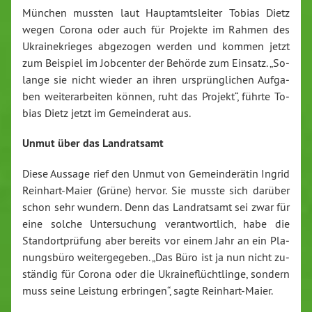
Mün­chen muss­ten laut Haupt­amts­lei­ter To­bi­as Dietz
wegen Co­ro­na oder auch für Pro­jek­te im Rah­men des
Ukrai­ne­krie­ges ab­ge­zo­gen wer­den und kom­men jetzt
zum Bei­spiel im Job­cen­ter der Be­hör­de zum Ein­satz. „So­
lan­ge sie nicht wie­der an ihren ur­sprüng­li­chen Auf­ga­
ben wei­ter­ar­bei­ten kön­nen, ruht das Pro­jekt“, führ­te To­
bi­as Dietz jetzt im Ge­mein­de­rat aus.
Unmut über das Land­rats­amt
Diese Aus­sa­ge rief den Unmut von Ge­mein­de­rä­tin In­grid
Rein­hart-Maier (Grüne) her­vor. Sie muss­te sich dar­über
schon sehr wun­dern. Denn das Land­rats­amt sei zwar für
eine sol­che Un­ter­su­chung ver­ant­wort­lich, habe die
Stand­ort­prü­fung aber be­reits vor einem Jahr an ein Pla­
nungs­bü­ro wei­ter­ge­ge­ben. „Das Büro ist ja nun nicht zu­
stän­dig für Co­ro­na oder die Ukrai­ne­flücht­lin­ge, son­dern
muss seine Leis­tung er­brin­gen“, sagte Rein­hart-Maier.