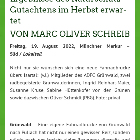
Gut­ach­tens im Herbst er­war­
tet
VON MARC OLI­VER SCHREIB
Freitag, 19. August 2022, Münchner Merkur –
Süd /
Lokalteil
Nicht nur sie wünschen sich eine neue Fahrradbrücke
übers Isartal: (v.l.) Mitglieder des ADFC Grünwald, zwei
radbegeisterte Grünwalderinnen, Ingrid Reinhart-Maier,
Susanne Kruse, Sabine Hüttenkofer von den Grünen
sowie dazwischen Oliver Schmidt (PBG). Foto: privat
Grün­wald
– Eine ei­ge­ne Fahr­rad­brü­cke von Grün­wald
nach Pul­lach hat nicht nur einen ge­wis­sen Reiz, son­dern
würde nach der An­sicht vie­ler Be­woh­ner dies­seits und