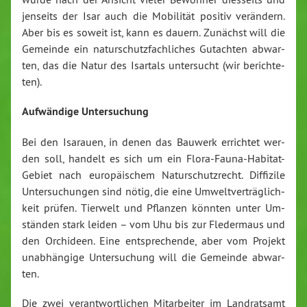
jen­seits der Isar auch die Mo­bi­li­tät po­si­tiv ver­än­dern.
Aber bis es so­weit ist, kann es dau­ern. Zu­nächst will die
Ge­mein­de ein na­tur­schutz­fach­li­ches Gut­ach­ten ab­war­
ten, das die Natur des Isar­tals un­ter­sucht (wir be­rich­te­
ten).
Auf­wän­di­ge Un­ter­su­chung
Bei den Isarau­en, in denen das Bau­werk er­rich­tet wer­
den soll, han­delt es sich um ein Flora-Fauna-Ha­bi­tat-
Ge­biet nach eu­ro­päi­schem Na­tur­schutz­recht. Dif­fi­zi­le
Un­ter­su­chun­gen sind nötig, die eine Um­welt­ver­träg­lich­
keit prü­fen. Tier­welt und Pflan­zen könn­ten unter Um­
stän­den stark lei­den – vom Uhu bis zur Fle­der­maus und
den Or­chi­de­en. Eine ent­spre­chen­de, aber vom Pro­jekt
un­ab­hän­gi­ge Un­ter­su­chung will die Ge­mein­de ab­war­
ten.
Die zwei ver­ant­wort­li­chen Mit­ar­bei­ter im Land­rats­amt