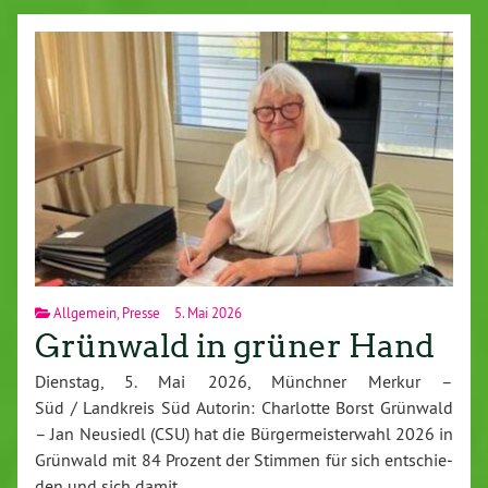
Allgemein
,
Presse
5. Mai 2026
Grünwald in grüner Hand
Dienstag, 5. Mai 2026, Münchner Merkur –
Süd / Landkreis Süd Autorin: Charlotte Borst Grün­wald
– Jan Neu­siedl (CSU) hat die Bür­ger­meis­ter­wahl 2026 in
Grün­wald mit 84 Pro­zent der Stim­men für sich ent­schie­
den und sich damit…