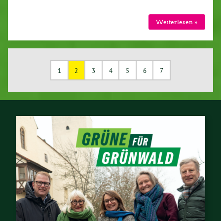
Weiterlesen »
1
2
3
4
5
6
7