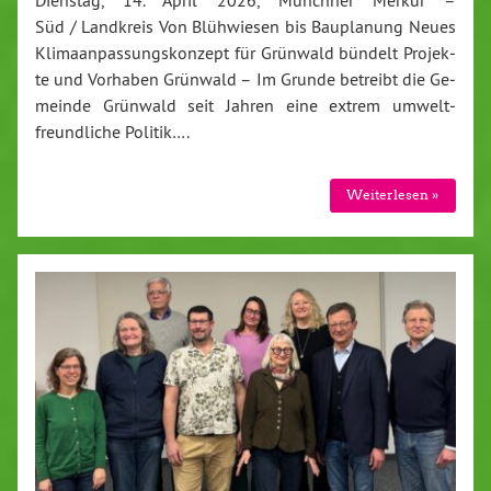
Süd / Landkreis Von Blüh­wie­sen bis Bau­pla­nung Neues
Kli­ma­an­pas­sungs­kon­zept für Grün­wald bün­delt Pro­jek­
te und Vor­ha­ben Grün­wald – Im Grun­de be­treibt die Ge­
mein­de Grün­wald seit Jah­ren eine ex­trem um­welt­
freund­li­che Po­li­tik….
Weiterlesen »