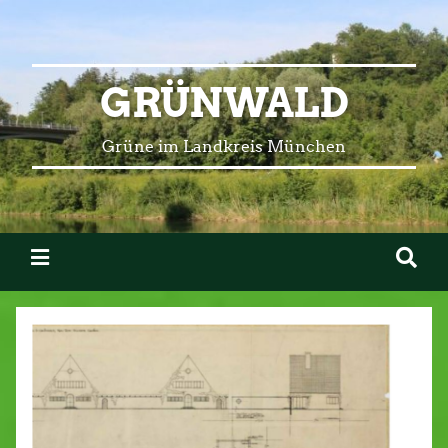
GRÜNWALD
Grüne im Landkreis München