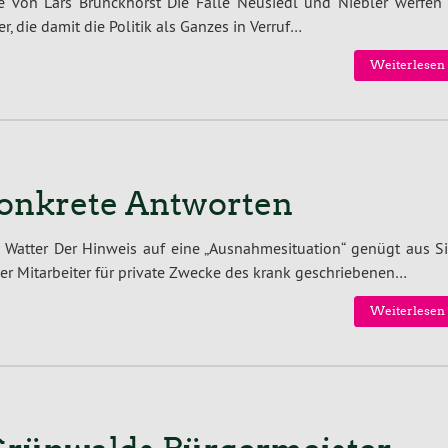
 von Lars Brunckhorst Die Fälle Neusiedl und Niebler werfen 
r, die damit die Politik als Ganzes in Verruf…
Weiterlesen 
onkrete Antworten
 Watter Der Hinweis auf eine „Ausnahmesituation“ genügt aus Si
er Mitarbeiter für private Zwecke des krank geschriebenen…
Weiterlesen 