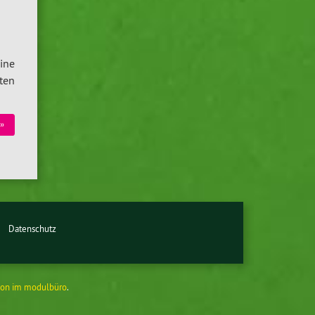
ine
ten
»
Datenschutz
on im modulbüro
.