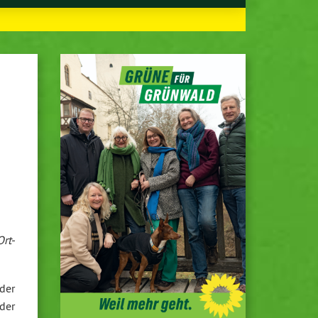
Ort-
der
der