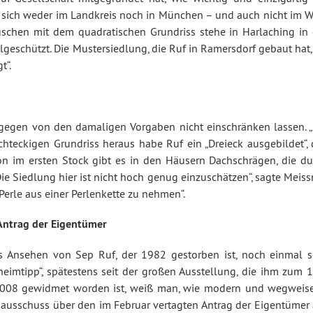
e sich weder im Landkreis noch in München – und auch nicht im W
uschen mit dem quadratischen Grundriss stehe in Harlaching in 
geschützt. Die Mustersiedlung, die Ruf in Ramersdorf gebaut hat,
t“.
ingegen von den damaligen Vorgaben nicht einschränken lassen. „
hteckigen Grundriss heraus habe Ruf ein „Dreieck ausgebildet“, 
on im ersten Stock gibt es in den Häusern Dachschrägen, die du
e Siedlung hier ist nicht hoch genug einzuschätzen“, sagte Meiss
Perle aus einer Perlenkette zu nehmen“.
Antrag der Eigentümer
das Ansehen von Sep Ruf, der 1982 gestorben ist, noch einmal s
eimtipp“, spätestens seit der großen Ausstellung, die ihm zum 1
 2008 gewidmet worden ist, weiß man, wie modern und wegweis
uausschuss über den im Februar vertagten Antrag der Eigentümer 