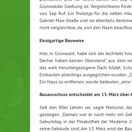
Grünwalder Siedlung ist. Vergleichbares find
von Sep Ruf. Ein Prototyp für die netten Hä
Gabriel-Max-Straße und sei ebenfalls denkmal
nicht vergleichbar, da „von den Nazis beauftrag
Einzigartige Bauweise
Hier, in Grünwald, habe sich der Architekt h
Dächer haben keinen Überstand“, aus dem rec
das weit heruntergezogene Dach bildet. Sch
Einbauten allerdings ausgeglichen wurden. „Di
Ein Haus zu entfernen, würde bedeuten, „eine 
Bauausschuss entscheidet am 13. März über 
Seit den 90er Jahren sei, sagte Meissner, 
gestiegen. „Damals war er noch mehr ein Geh
Geburtstag in der Pinakothek der Moderne
seine Gebäude sind. Am 13. März wird der Ba