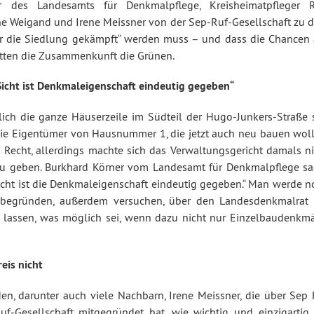
er des Landesamts für Denkmalpflege, Kreisheimatpfleger R
ne Weigand und Irene Meissner von der Sep-Ruf-Gesellschaft zu 
„für die Siedlung gekämpft“ werden muss – und dass die Chancen 
hatten die Zusammenkunft die Grünen.
icht ist Denkmaleigenschaft eindeutig gegeben“
lich die ganze Häuserzeile im Südteil der Hugo-Junkers-Straße s
die Eigentümer von Hausnummer 1, die jetzt auch neu bauen woll
Recht, allerdings machte sich das Verwaltungsgericht damals ni
 zu geben. Burkhard Körner vom Landesamt für Denkmalpflege sa
icht ist die Denkmaleigenschaft eindeutig gegeben.“ Man werde n
 begründen, außerdem versuchen, über den Landesdenkmalrat 
u lassen, was möglich sei, wenn dazu nicht nur Einzelbaudenkmä
eis nicht
n, darunter auch viele Nachbarn, Irene Meissner, die über Sep 
f-Gesellschaft mitgegründet hat, wie wichtig und einzigartig 