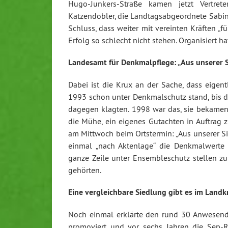
Hugo-Junkers-Straße kamen jetzt Vertret
Katzendobler, die Landtagsabgeordnete Sabi
Schluss, dass weiter mit vereinten Kräften 
Erfolg so schlecht nicht stehen. Organisiert 
Landesamt für Denkmalpflege: „Aus unserer S
Dabei ist die Krux an der Sache, dass eigent
1993 schon unter Denkmalschutz stand, bis 
dagegen klagten. 1998 war das, sie bekamen 
die Mühe, ein eigenes Gutachten in Auftrag
am Mittwoch beim Ortstermin: „Aus unserer S
einmal „nach Aktenlage“ die Denkmalwerte
ganze Zeile unter Ensembleschutz stellen z
gehörten.
Eine vergleichbare Siedlung gibt es im Landkr
Noch einmal erklärte den rund 30 Anwesende
promoviert und vor sechs Jahren die Sep-Ru