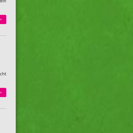
ein
»
cht
»