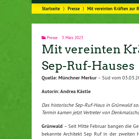
Startseite
⟩
Presse
⟩
Mit vereinten Kräften zur 
Presse
3. März 2023
Mit vereinten Kr
Sep-Ruf-Hauses
Quelle: Münchner Merkur
– Süd vom 03.03.20
Autorin: Andrea Kästle
Das historische Sep-Ruf-Haus in Grünwald soll
Termin kamen jetzt Vertreter von Denkmalschu
Grünwald
– Seit Mitte Februar bangen die Ge
bekannte Architekt Sep Ruf in der zweiten Hä