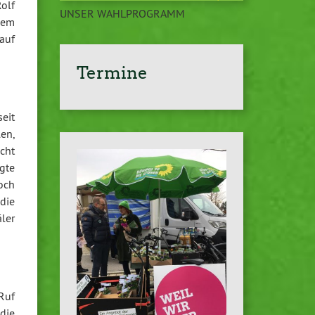
olf
UNSER WAHLPROGRAMM
dem
auf
Termine
eit
en,
cht
gte
och
die
ler
Ruf
die