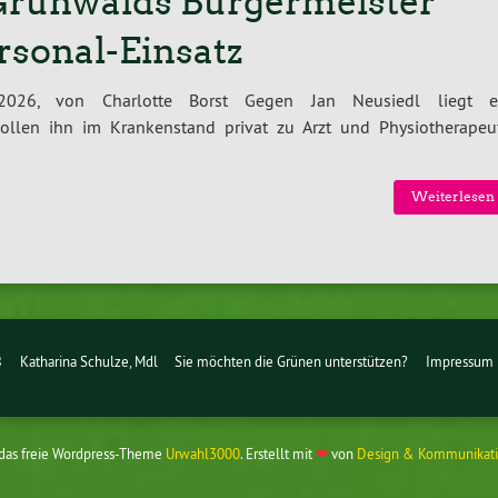
Grünwalds Bürgermeister
sonal-Einsatz
.2026, von Charlotte Borst Gegen Jan Neusiedl liegt e
 sollen ihn im Krankenstand privat zu Arzt und Physiotherapeu
Weiterlesen 
B
Katharina Schulze, Mdl
Sie möchten die Grünen unterstützen?
Impressum
 das freie Wordpress-Theme
Urwahl3000
. Erstellt mit
❤
von
Design & Kommunikati