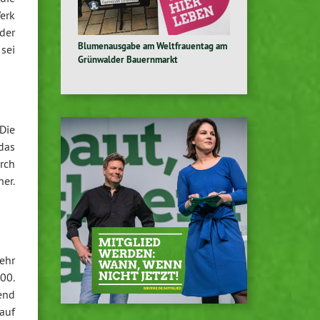
erk
der
Blumenausgabe am Weltfrauentag am
 sei
Grünwalder Bauernmarkt
Die
das
rch
ner.
ehr
00.
end
auf