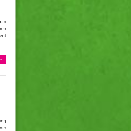
dem
nen
ent
»
ang
ner