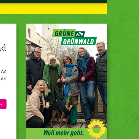
nd
 An
ald
»