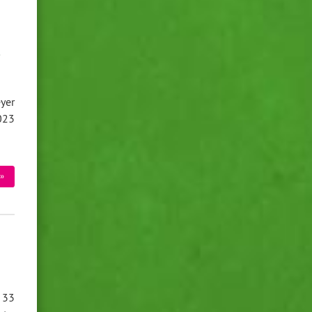
n
yer
023
»
 33