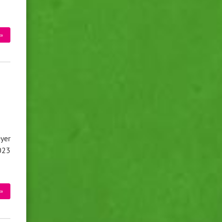
»
yer
023
»