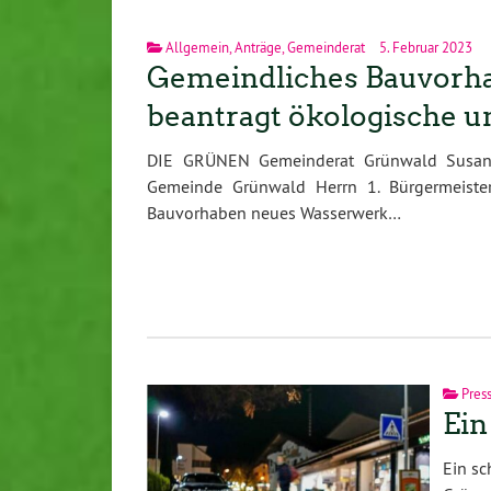
Allgemein
,
Anträge
,
Gemeinderat
5. Februar 2023
Gemeindliches Bauvorh
beantragt ökologische u
DIE GRÜNEN Gemeinderat Grünwald Susanne
Gemeinde Grünwald Herrn 1. Bürgermeiste
Bauvorhaben neues Wasserwerk…
Pres
Ein
Ein sc