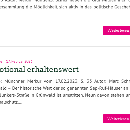
ersammlung die Möglichkeit, sich aktiv in das politische Gesche
Weiterlesen 
se
17. Februar 2023
tional erhaltenswert
e: Münchner Merkur vom 17.02.2023, S. 33 Autor: Marc Schr
ld – Der historische Wert der so genannten Sep-Ruf-Häuser an 
unkers-Straße in Grünwald ist umstritten. Neun davon stehen un
alschutz,…
Weiterlesen 