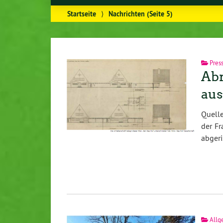
Startseite
⟩
Nachrichten
(Seite 5)
Pres
Abr
aus
Quell
der Fr
abgeri
Allg