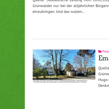
Grünwalder nur bei der alljährlichen Bürgerv
einzubringen. Und das nutzen…
Pres
Emo
Quell
Grünwa
Hugo-J
Denkm