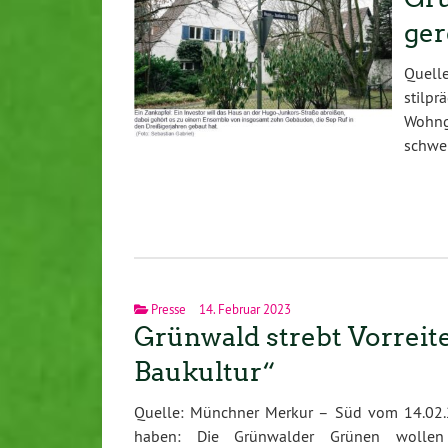
ger
Quell
stil
Wohng
schwe
Presse
14. Februar 2023
Grünwald strebt Vorreit
Baukultur“
Quelle: Münchner Merkur – Süd vom 14.02.2
haben: Die Grünwalder Grünen wolle